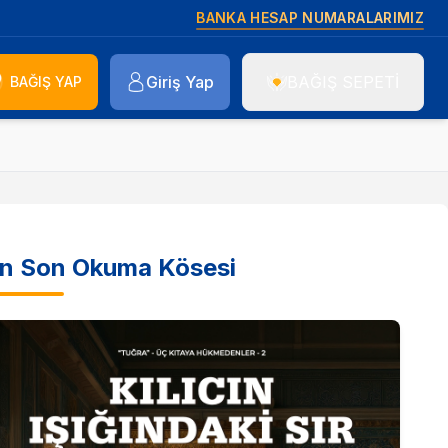
BANKA HESAP NUMARALARIMIZ
Giriş Yap
BAĞIŞ SEPETİ
BAĞIŞ YAP
n Son Okuma Kösesi