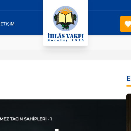
LETİŞİM
E