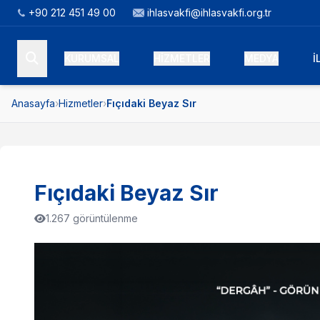
+90 212 451 49 00
ihlasvakfi@ihlasvakfi.org.tr
KURUMSAL
HİZMETLER
MEDYA
İ
Anasayfa
›
Hizmetler
›
Fıçıdaki Beyaz Sır
Fıçıdaki Beyaz Sır
1.267 görüntülenme