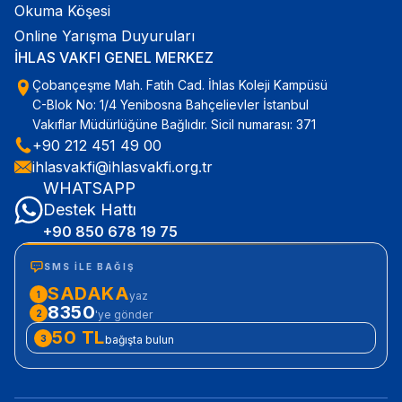
Okuma Köşesi
Online Yarışma Duyuruları
İHLAS VAKFI GENEL MERKEZ
Çobançeşme Mah. Fatih Cad. İhlas Koleji Kampüsü
C-Blok No: 1/4 Yenibosna Bahçelievler İstanbul
Vakıflar Müdürlüğüne Bağlıdır. Sicil numarası: 371
+90 212 451 49 00
ihlasvakfi@ihlasvakfi.org.tr
WHATSAPP
Destek Hattı
+90 850 678 19 75
SMS ILE BAĞIŞ
SADAKA
1
yaz
8350
2
'ye gönder
50 TL
3
bağışta bulun