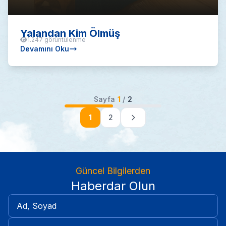
Yalandan Kim Ölmüş
1.247 görüntülenme
Devamını Oku
Sayfa
1
/
2
1
2
Güncel Bilgilerden
Haberdar Olun