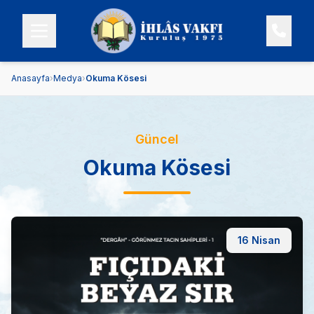
Anasayfa
›
Medya
›
Okuma Kösesi
Güncel
Okuma Kösesi
16 Nisan