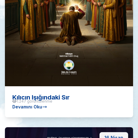
Kılıcın Işığındaki Sır
1.247 görüntülenme
Devamını Oku
16 Nisan