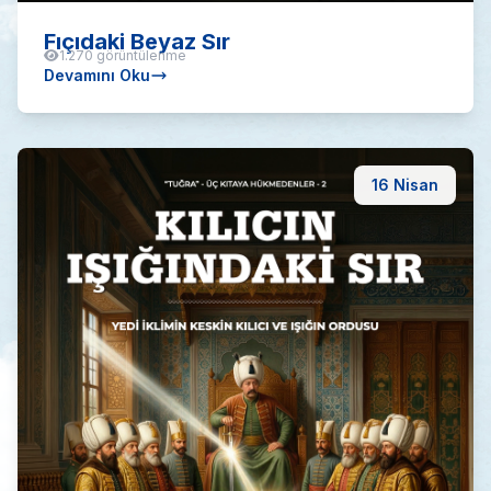
Fıçıdaki Beyaz Sır
1.270 görüntülenme
Devamını Oku
16 Nisan