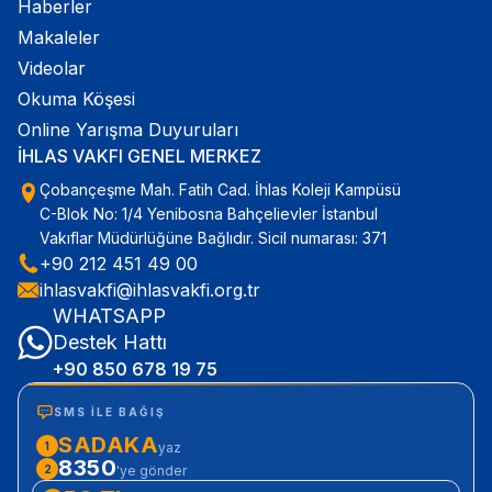
Haberler
Makaleler
Videolar
Okuma Köşesi
Online Yarışma Duyuruları
İHLAS VAKFI GENEL MERKEZ
Çobançeşme Mah. Fatih Cad. İhlas Koleji Kampüsü
C-Blok No: 1/4 Yenibosna Bahçelievler İstanbul
Vakıflar Müdürlüğüne Bağlıdır. Sicil numarası: 371
+90 212 451 49 00
ihlasvakfi@ihlasvakfi.org.tr
WHATSAPP
Destek Hattı
+90 850 678 19 75
SMS ILE BAĞIŞ
SADAKA
1
yaz
8350
2
'ye gönder